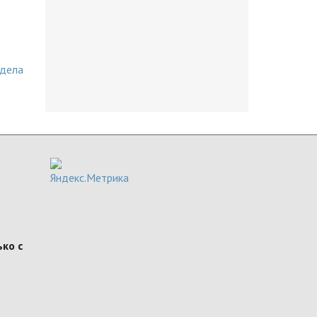
здела
ко с