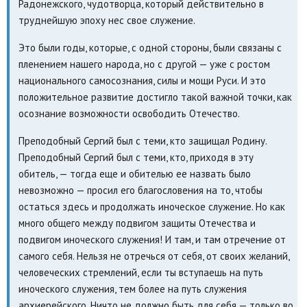
Радонежского, чудотворца, который действительно в
труднейшую эпоху нес свое служение.
Это были годы, которые, с одной стороны, были связаны с
пленением нашего народа, но с другой — уже с ростом
национального самосознания, силы и мощи Руси. И это
положительное развитие достигло такой важной точки, как
осознание возможности освободить Отечество.
Преподобный Сергий был с теми, кто защищал Родину.
Преподобный Сергий был с теми, кто, приходя в эту
обитель, — тогда еще и обителью ее назвать было
невозможно — просил его благословения на то, чтобы
остаться здесь и продолжать иноческое служение. Но как
много общего между подвигом защиты Отечества и
подвигом иноческого служения! И там, и там отречение от
самого себя. Нельзя не отречься от себя, от своих желаний,
человеческих стремлений, если ты вступаешь на путь
иноческого служения, тем более на путь служения
архиерейского. Ничто не должно быть для себя — только во