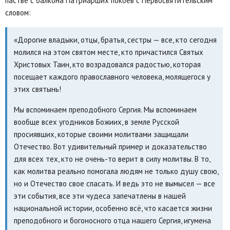
пастве с балкона Патриарших покоев с Первосвятительским
словом:
«Дорогие владыки, отцы, братья, сестры — все, кто сегодня
молился на этом святом месте, кто причастился Святых
Христовых Таин, кто возрадовался радостью, которая
посещает каждого православного человека, молящегося у
этих святынь!
Мы вспоминаем преподобного Сергия. Мы вспоминаем
вообще всех угодников Божиих, в земле Русской
просиявших, которые своими молитвами защищали
Отечество. Вот удивительный пример и доказательство
для всех тех, кто не очень-то верит в силу молитвы. В то,
как молитва реально помогала людям не только душу свою,
но и Отечество свое спасать. И ведь это не вымысел — все
эти события, все эти чудеса запечатлены в нашей
национальной истории, особенно всё, что касается жизни
преподобного и богоносного отца нашего Сергия, игумена