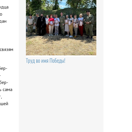
рдца
то
дан
связям
Труд во имя Победы!
бер-
-
бер-
ь сама
,
ашей