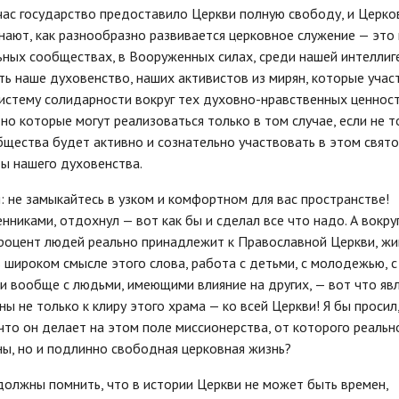
йчас государство предоставило Церкви полную свободу, и Церко
 знают, как разнообразно развивается церковное служение — это 
ных сообществах, в Вооруженных силах, среди нашей интеллиге
ть наше духовенство, наших активистов из мирян, которые учас
истему солидарности вокруг тех духовно-нравственных ценност
о которые могут реализоваться только в том случае, если не т
общества будет активно и сознательно участвовать в этом свят
ы нашего духовенства.
я: не замыкайтесь в узком и комфортном для вас пространстве!
никами, отдохнул — вот как бы и сделал все что надо. А вокруг
 процент людей реально принадлежит к Православной Церкви, жи
 широком смысле этого слова, работа с детьми, с молодежью, с
и вообще с людьми, имеющими влияние на других, — вот что яв
ы не только к клиру этого храма — ко всей Церкви! Я бы просил
что он делает на этом поле миссионерства, от которого реальн
ны, но и подлинно свободная церковная жизнь?
должны помнить, что в истории Церкви не может быть времен,