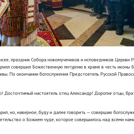
исее, праздник Собора новомучеников и исповедников Церкви Р
ирилл совершил Божественную литургию в храме в честь иконы 
сквы. По окончании богослужения Предстоятель Русской Правос
 Досточтимый настоятель отец Александр! Дорогие отцы, брат
рил, но, наверное, буду и далее говорить — совершаю богослуж
етельство о Божием чуде, которое совершилось над всеми нами