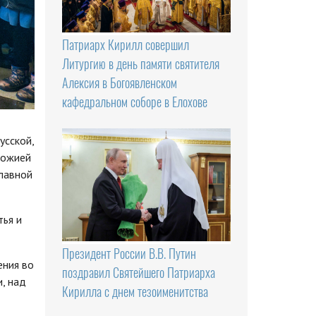
Патриарх Кирилл совершил
Литургию в день памяти святителя
Алексия в Богоявленском
кафедральном соборе в Елохове
усской,
Божией
лавной
ья и
Президент России В.В. Путин
ения во
поздравил Святейшего Патриарха
, над
Кирилла с днем тезоименитства