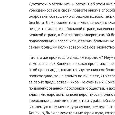
Достаточно вспомнить, и сегодня об этом уже г
убежденностью в своей правоте многие способн
очарованы совершенно страшной идеологией, к
без Бога. Даже более того — человеческого сча
не где-то вдали, в небольшой стране, населен
великой стране, в Российской империи, самой 
православным населением, с самым большим кол
самым большим количеством храмов, монастыре
Так что же произошло с нашим народом? Неужел
самосознание? Конечно, никакая пропаганда не
этой пропаганды, каких-то внутренних соображе
происходило, то не только по вине тех, кто ст
за своих предшественников. Не судить их, Боже
привилегированной прослойкой общества, и арх
властями, народом, по всей вероятности, благо
тревожные звоночки о том, что и в рабочей сред
в своем уютном месте куда лучше, чем куда-то 
Конечно, были замечательные герои духа, кото