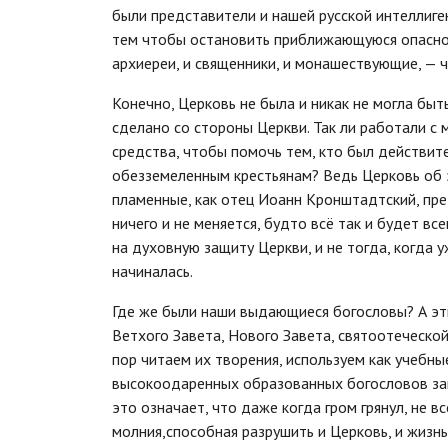
были представители и нашей русской интеллиге
тем чтобы остановить приближающуюся опасност
архиереи, и священники, и монашествующие, — ч
Конечно, Церковь не была и никак не могла быт
сделано со стороны Церкви. Так ли работали с
средства, чтобы помочь тем, кто был действит
обезземеленным крестьянам? Ведь Церковь об 
пламенные, как отец Иоанн Кронштадтский, пре
ничего и не меняется, будто всё так и будет вс
на духовную защиту Церкви, и не тогда, когда у
начиналась.
Где же были наши выдающиеся богословы? А эт
Ветхого Завета, Нового Завета, святоотеческо
пор читаем их творения, используем как учебны
высокоодаренных образованных богословов зан
это означает, что даже когда гром грянул, не в
молния,способная разрушить и Церковь, и жизнь