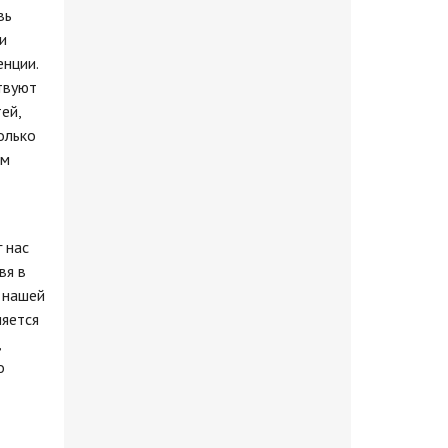
вь
и
нции.
твуют
ей,
олько
ом
 нас
вя в
 нашей
ляется
,
о