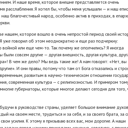
нием. И наше время, которое внешне представляется очень
мя расслабления. Я хотел бы, чтобы меня услышали — и наш епис
 наш благочестивый народ, особенно актив в приходах, в епарх
ркви.
е нашем, которое вошло в очень непростой период своей истор
 Я уже говорил об этом неоднократно и еще раз подчеркну:
 войной или еще чем-то. Так почему же ополчились? Я иногда
 были совсем другие — другая внешность, другая культура, друг
а»! В чем же дело? Мы ведь такие же! А нам говорят: «Нет, вы
 другие». И они правы, потому что там от Бога отказались и стро
 современным, развитым в научно-техническом отношении госуда
ния, современная культура — с религиозностью. И примером тому
 многие губернаторы, которые многое делают сегодня для того,
, будучи в руководстве страны, уделяет большое внимание духо
й на своем месте, трудиться и за себя, и за своего брата, за 
 свои усилия. К этому я призываю всех вас, мои дорогие. А наши
е задачи перед нашими приходами, конечно, советуясь с прихо