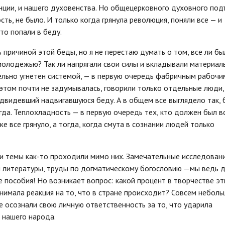
нции, и нашего духовенства. Но общецерковного духовного подъ
ь, не было. И только когда грянула революция, поняли все — и
то попали в беду.
ь причиной этой беды, но я не перестаю думать о том, все ли б
 молодежью? Так ли напрягали свои силы и вкладывали материал
ельно угнетен системой, — в первую очередь фабричным рабочи
этом почти не задумывалась, говорили только отдельные люди,
двидевший надвигавшуюся беду. А в общем все выглядело так, 
егда. Теплохладность — в первую очередь тех, кто должен был в
же все грянуло, а тогда, когда смута в сознании людей только
и темы как-то проходили мимо них. Замечательные исследован
й литературы, труды по догматическому богословию —мы ведь д
е пособия! Но возникает вопрос: какой процент в творчестве эт
имала реакция на то, что в стране происходит? Совсем неболь
се осознали свою личную ответственность за то, что ударила
 нашего народа.