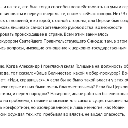
 и на тех, кто был тогда способен воздействовать на умы и се
о виноваты в первую очередь те, о ком я сейчас говорю. Нет! Э
ых отношений, в которой, с одной стороны, для Церкви был соз
ерковь лишилась самостоятельного руководства, возможности
ровать происходящее в стране. Всем этим занималось
рокурором Святейшего Правительствующего Синода; там, в этом
лись вопросы, имеющие отношение к церковно-государственным 
рю. Когда Александр I пригласил князя Голицына на должность о
да, тот сказал: «Ваше Величество, какой я обер-прокурор? Во
вет: «Иди, справишься». А если бы не было такой власти у этих о
 некоторые из них были очень благочестивыми)? Если бы Церков
ством, и перед народом? Наверное, иначе работал бы епископат
но на проблемы, ставшие опасными для самого существования н
нь комфортном, но изолированном; и лишь немногие, как Иоанн
ки осуждая тех, кто, пребывая во власти, не видел опасность,