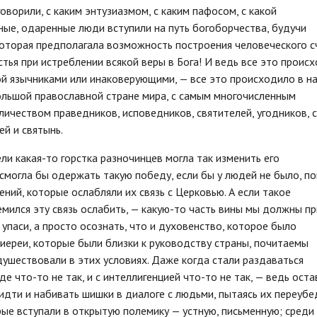
оворили, с каким энтузиазмом, с каким пафосом, с какой
ые, одаренные люди вступили на путь богоборчества, будучи
оторая предполагала возможность построения человеческого с
стья при истреблении всякой веры в Бога! И ведь все это проис
ной язычниками или инаковерующими, — все это происходило в н
большой православной стране мира, с самым многочисленным
ичеством праведников, исповедников, святителей, угодников, с
й и святынь.
и какая-то горстка разночинцев могла так изменить его
 смогла бы одержать такую победу, если бы у людей не было, п
ний, которые ослабляли их связь с Церковью. А если такое
ремился эту связь ослабить, — какую-то часть вины мы должны п
 упаси, а просто осознать, что и духовенство, которое было
иереи, которые были близки к руководству страны, почитаемы
душествовали в этих условиях. Даже когда стали раздаваться
е что-то не так, и с интеллигенцией что-то не так, — ведь оста
идти и набивать шишки в диалоге с людьми, пытаясь их переубе
рые вступали в открытую полемику — устную, письменную; среди