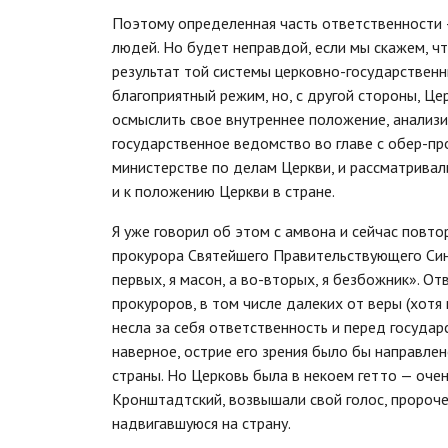
Поэтому определенная часть ответственности —
людей. Но будет неправдой, если мы скажем, чт
результат той системы церковно-государственн
благоприятный режим, но, с другой стороны, Ц
осмыслить свое внутреннее положение, анализи
государственное ведомство во главе с обер-п
министерстве по делам Церкви, и рассматрива
и к положению Церкви в стране.
Я уже говорил об этом с амвона и сейчас повто
прокурора Святейшего Правительствующего Сино
первых, я масон, а во-вторых, я безбожник». От
прокуроров, в том числе далеких от веры (хотя
несла за себя ответственность и перед государ
наверное, острие его зрения было бы направле
страны. Но Церковь была в некоем гетто — оче
Кронштадтский, возвышали свой голос, пророчес
надвигавшуюся на страну.