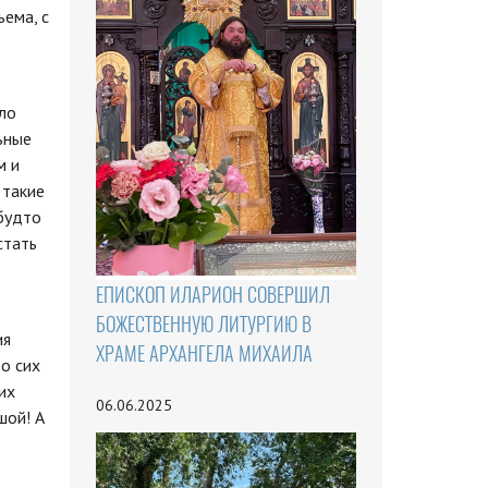
ема, с
ыло
ьные
м и
 такие
будто
стать
ЕПИСКОП ИЛАРИОН СОВЕРШИЛ
БОЖЕСТВЕННУЮ ЛИТУРГИЮ В
ия
ХРАМЕ АРХАНГЕЛА МИХАИЛА
о сих
их
06.06.2025
шой! А