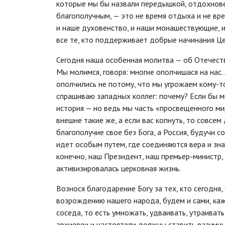
которые мы бы назвали передышкой, отдохнове
благополучным, — это не время отдыха и не вре
и наше духовенство, и наши монашествующие, и
все те, кто поддерживает добрые начинания Це
Сегодня наша особенная молитва — об Отечеств
Мы молимся, говоря: многие ополчишася на нас.
ополчились не потому, что мы угрожаем кому-то
спрашиваю западных коллег: почему? Если бы мы
история — но ведь мы часть «просвещенного мир
внешне такие же, а если вас копнуть, то совсем
благополучие свое без Бога, а Россия, будучи
идет особым путем, где соединяются вера и зна
конечно, наш Президент, наш премьер-министр,
активизировалась церковная жизнь.
Вознося благодарение Богу за тех, кто сегодня
возрождению нашего народа, будем и сами, кажды
соседа, то есть умножать, удваивать, утраивать
архиереи и настоятели должны ставить разумны