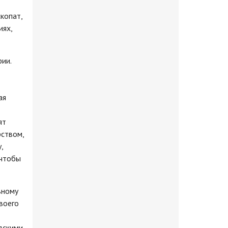
копат,
иях,
ии.
ая
ят
рством,
,
 чтобы
вному
своего
дскими