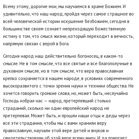
Всему этому, дорогие мои, мы научаемся в храме Божием. И
удивительно, что наш народ, пройдя через самое страшное во
всей человеческой истории искушение безбожием, сегодня в
большинстве своем сознает непреходящую Божественную
истину о том, что смысл жизни, который переходит в вечность,
напрямую связан с верой в Бога.
Сегодня народ наш действительно богоносец, в каком-то
смысле. Не в том смысле, что все святые и все благополучные в
духовном смысле, но в том смысле, что вера православная
крепко сохраняется в нашем народе, в условиях современного
высокоразвитого с точки зрения науки и техники общества. Не
хочется говорить громкие слова, но, может быть, неслучайно
Господь избрал нас — народ, претерпевший столько
страданий, сколько ни один европейский народ не
претерпевал. Может быть, и прошли наши отцы и деды через
все эти страдания, чтобы мы с вами хранили веру
православную, научали этой вере детей и внуков и
свидетельствовали об этой вере всему миру. И да помогает