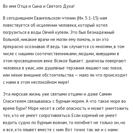
Во имя Отца и Сына и Святого Духа!
В сегодняшнем Евангельском чтении (Ин. 5:1-15) нам
повествуется об исцелении человека, который хотел
погрузиться в воды Овчей купели. Это был безнадежный
больной, никакие врачи не могли ему помочь, и он это
прекрасно осознавал. И ведь так случается со многими, в том
числе с нашими соотечественниками, людьми, живущими в
этом просвещенном веке. Всякое бывает: диагнозы повергают
человека в ужас, или душевные терзания лишают нас покоя,
или некие внешние обстоятельства — мало ли что происходит
с нами в этом неспокойном мире!
Эта мирская жизнь уже святыми отцами и даже Самим
Спасителем связывалась с бурным морем. А что такое море во
время бури? Море несет в себе опасность и может уничтожить
тех, кто не умеет сопротивляться. Если кормчий не умеет
водить судно по бурным волнам, то погибнет не только он, но
и все, кто плывет вместе с ним. Вот точно так же и с нами: