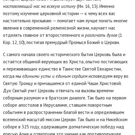
наставляющий нас на всякую истину
(Ин. 16, 13). Именно
поэтому изучение церковной истории — к чему всех вас
настоятельно призываю — помогает нам лучше понять многие
явления в современной религиозной жизни, научает нас
отделять главное от второстепенного и
различать духов
(1
Кор. 12, 10), постигая премудрый Промысл Божий о Церкви.
С самого начала своего исторического бытия Церковь была и
остаётся общиной верующих во Христа, опытно постигающих
и переживающих единство в Таинстве Святой Евхаристии,
когда мы
едиными усты и единым сердцем
исповедуем веру во
Святую Троицу и причащаемся от единой Чаши Христовой.
Дух Святый учит Церковь отвечать на вызовы времени
соборным разумом и в братском диалоге. Так было на первом
соборе апостолов в Иерусалиме, ставшем поворотным
событием в распространении благой вести и определившем
вселенский масштаб миссии Церкви. Так было и на Никейском
соборе в 325 году, одержавшем догматическую победу над
ересью Ария и отвергшем это учение как противоречащее