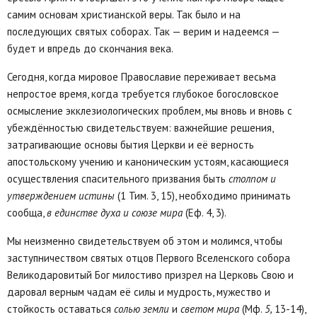
самим основам христианской веры. Так было и на
последующих святых соборах. Так — верим и надеемся —
будет и впредь до скончания века.
Сегодня, когда мировое Православие переживает весьма
непростое время, когда требуется глубокое богословское
осмысление экклезиологических проблем, мы вновь и вновь с
убеждённостью свидетельствуем: важнейшие решения,
затрагивающие основы бытия Церкви и её верность
апостольскому учению и каноническим устоям, касающиеся
осуществления спасительного призвания быть
столпом и
утверждением истины
(1 Тим. 3, 15), необходимо принимать
сообща,
в единстве духа и союзе мира
(Еф. 4, 3).
Мы неизменно свидетельствуем об этом и молимся, чтобы
заступничеством святых отцов Первого Вселенского собора
Великодаровитый Бог милостиво призрел на Церковь Свою и
даровал верным чадам её силы и мудрость, мужество и
стойкость оставаться
солью земли
и
светом мира
(Мф.
5,
13-14),