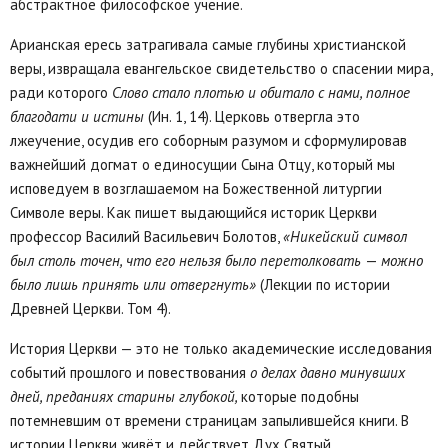
абстрактное философское учение.
Арианская ересь затрагивала самые глубины христианской
веры, извращала евангельское свидетельство о спасении мира,
ради которого
Слово стало плотью и обитало с
нами,
полное
благодати и истины
(Ин. 1, 14). Церковь отвергла это
лжеучение, осудив его соборным разумом и сформулировав
важнейший догмат о единосущии Сына Отцу, который мы
исповедуем в возглашаемом на Божественной литургии
Символе веры. Как пишет выдающийся историк Церкви
профессор Василий Васильевич Болотов,
«Никейский символ
был столь точен, что его нельзя было перетолковать
—
можно
было лишь принять или отвергнуть»
(Лекции по истории
Древней Церкви. Том 4).
История Церкви — это не только академические исследования
событий прошлого и повествования
о делах давно минувших
дней, преданиях старины глубокой,
которые подобны
потемневшим от времени страницам запылившейся книги. В
истории Церкви живёт и действует Дух Святый,