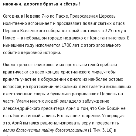
инокини,
дорогие братья и сёстры!
Сегодня, в Неделю 7-ю по Пасхе, Православная Церковь
молитвенно вспоминает и прославляет подвиг святых отцов
Первого Вселенского собора, который состоялся в 325 году в
Никее — в небольшом городе недалеко от Константинополя. В
нынешнем году исполняется 1700 лет с этого эпохального
события церковной истории.
Около трёхсот епископов и их представителей прибыли
практически со всех концов христианского мира, чтобы
принять участие в обсуждении одного из наиболее острых
вопросов, на протяжении нескольких десятилетий вызьшавших
ожесточённые споры и буквально разрывавших Церковь на
части. Умами многих людей завладело заблуждение
александрийского пресвитера Ария о том, что Сын Божий не
есть Бог истинный, а лишь Его высшее творение. Утверждая
это, Арий пытался рационализировать веру и превратить
велию благочестия тайну боговоплощения
(1 Тим. 3, 16) в